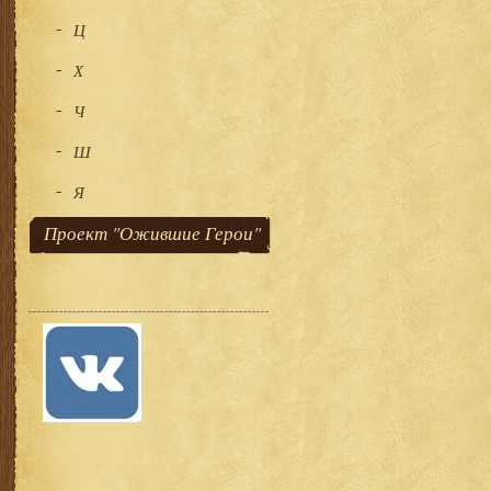
Ц
Х
Ч
Ш
Я
Проект "Ожившие Герои"