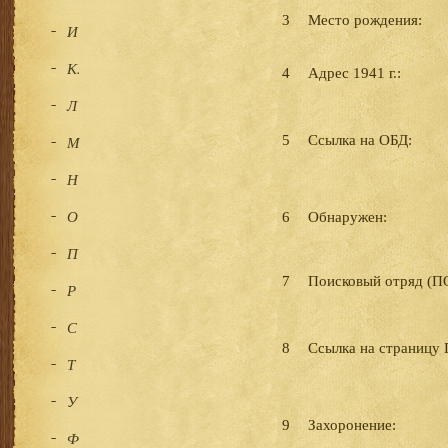
3
Место рождения:
И
К.
4
Адрес 1941 г.:
Л
М
5
Ссылка на ОБД:
Н
О
6
Обнаружен:
П
7
Поисковый отряд (П
Р
С
8
Ссылка на страницу 
Т
У
9
Захоронение:
Ф