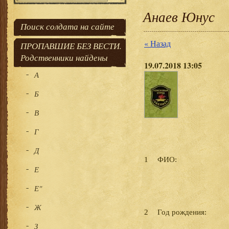
Анаев Юнус
Поиск солдата на сайте
« Назад
ПРОПАВШИЕ БЕЗ ВЕСТИ.
Родственники найдены
19.07.2018 13:05
А
Б
В
Г
Д
1
ФИО:
Е
Е"
Ж
2
Год рождения:
З