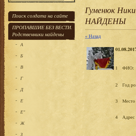
Гуменюк Ник
Поиск солдата на сайте
НАЙДЕНЫ
ПРОПАВШИЕ БЕЗ ВЕСТИ.
Родственники найдены
« Назад
А
01.08.201
Б
В
1
ФИО:
Г
2
Год ро
Д
Е
3
Место
Е"
4
Адрес 
Ж
З