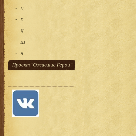
Ц
Х
Ч
Ш
Я
Проект "Ожившие Герои"