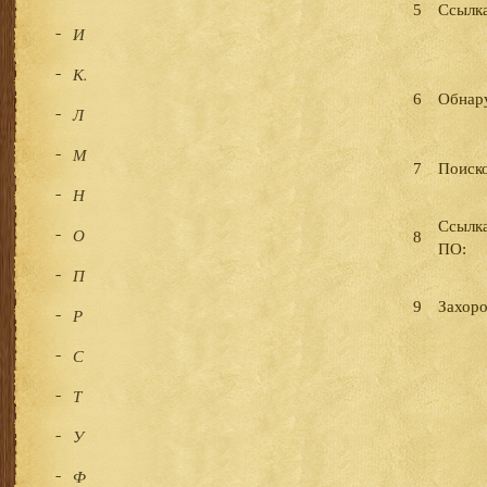
5
Ссылка
И
К.
6
Обнар
Л
М
7
Поиско
Н
Ссылка
О
8
ПО:
П
9
Захоро
Р
С
Т
У
Ф