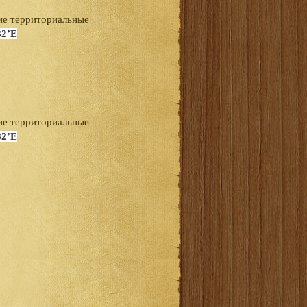
ие территориальные
82’
E
ие территориальные
82’
E