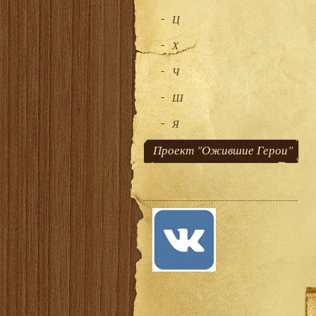
Ц
Х
Ч
Ш
Я
Проект "Ожившие Герои"