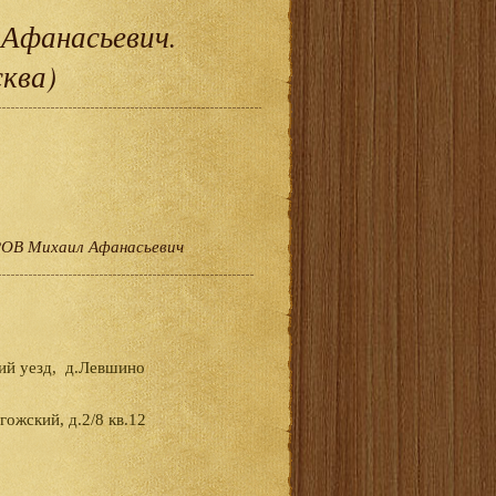
фанасьевич.
ква)
В Михаил Афанасьевич
кий уезд, д.Левшино
ожский, д.2/8 кв.12