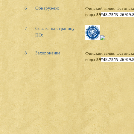
6
Обнаружен:
Финский залив. Эстонск
воды
59
°48.75’
N
26°09.
7
Ссылка на страницу
ПО:
8
Захоронение:
Финский залив. Эстонск
воды
59
°48.75’
N
26°09.