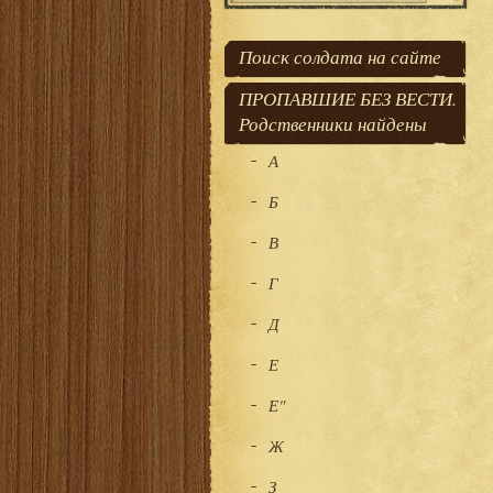
Поиск солдата на сайте
ПРОПАВШИЕ БЕЗ ВЕСТИ.
Родственники найдены
А
Б
В
Г
Д
Е
Е"
Ж
З