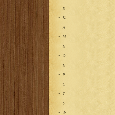
И
К.
Л
М
Н
О
П
Р
С
Т
У
Ф