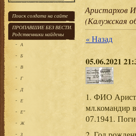
Аристархов И
Поиск солдата на сайте
(Калужская о
ПРОПАВШИЕ БЕЗ ВЕСТИ.
Родственники найдены
« Назад
А
Б
05.06.2021 21:
В
Г
Д
1. ФИО
Арист
Е
мл.командир 
Е"
07.1941. Поги
Ж
2. Год рожден
З