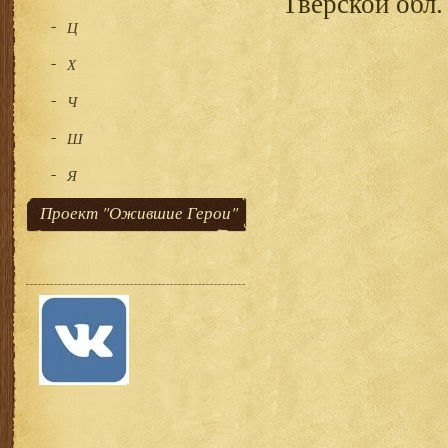
Тверской обл.
Ц
Х
Ч
Ш
Я
Проект "Ожившие Герои"