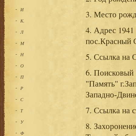
И
3. Место рожд
К.
4. Адрес 1941 
Л
пос.Красный 
М
Н
5. Ссылка на
О
6. Поисковый
П
"Память" г.За
Р
Западно-Двинс
С
7. Ссылка на
Т
У
8. Захоронени
Ф