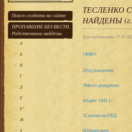
ТЕСЛЕНКО С
Поиск солдата на сайте
НАЙДЕНЫ (г.
ПРОПАВШИЕ БЕЗ ВЕСТИ.
Родственники найдены
Дата публикации: 17.05.20
А
Б
1
ФИО:
В
2
Год рождения:
Г
3
Место рождения:
Д
Е
4
Адрес 1941 г.:
Е"
5
Ссылка на ОБД:
Ж
З
6
Обнаружен: