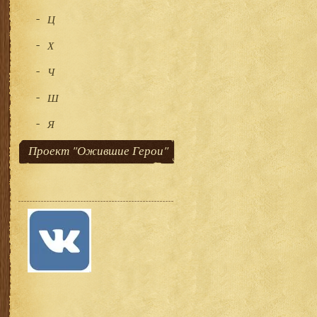
Ц
Х
Ч
Ш
Я
Проект "Ожившие Герои"