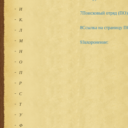
И
7
Поисковый отряд (ПО)
К.
8
Ссылка на страницу П
Л
М
9
Захоронение:
Н
О
П
Р
С
Т
У
Ф